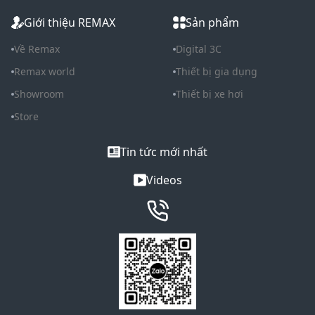
Giới thiệu REMAX
Sản phẩm
Về Remax
Digital 3C
Remax world
Thiết bị gia dụng
Showroom
Thiết bị xe hơi
Store
Tin tức mới nhất
Videos