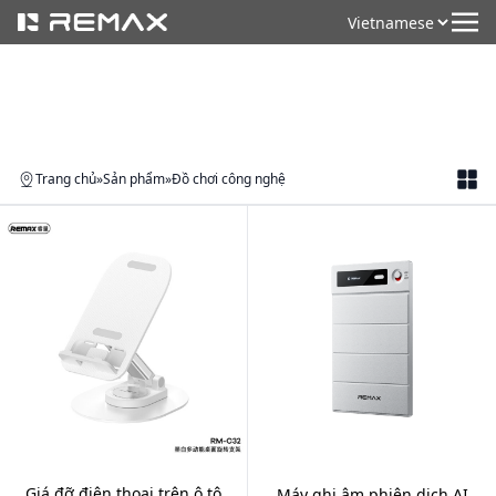
Trang chủ
»
Sản phẩm
»
Đồ chơi công nghệ
Giá đỡ điện thoại trên ô tô
Máy ghi âm phiên dịch AI