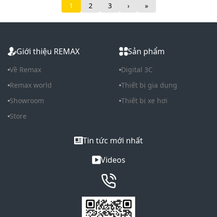
1
2
3
›
»
Giới thiệu REMAX
Sản phẩm
Về Remax
Digital 3C
Remax world
Thiết bị gia dụng
Showroom
Thiết bị xe hơi
Store
Tin tức mới nhất
Videos