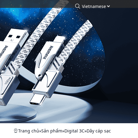
arch
Tìm kiếm
Trang chủ
»
Sản phẩm
»
Digital 3C
»
Dây cáp sạc