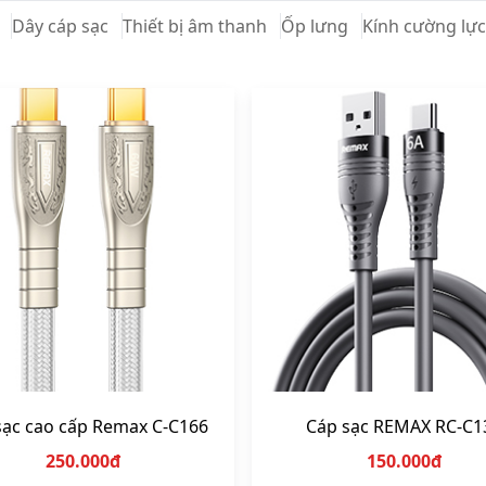
úi xách
Sản phẩm tiện ích
Máy khuếch tán hương
Bình giữ nhiệt
Giá đỡ điện thoại
Thiết bị điện
Q
Dây cáp sạc
Thiết bị âm thanh
Ốp lưng
Kính cường lực
sạc cao cấp Remax C-C166
Cáp sạc REMAX RC-C1
250.000đ
150.000đ