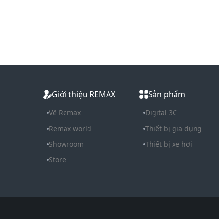
Giới thiệu REMAX
Sản phẩm
Về Remax
Digital 3C
Remax world
Thiết bị gia dụng
Showroom
Thiết bị xe hơi
Store