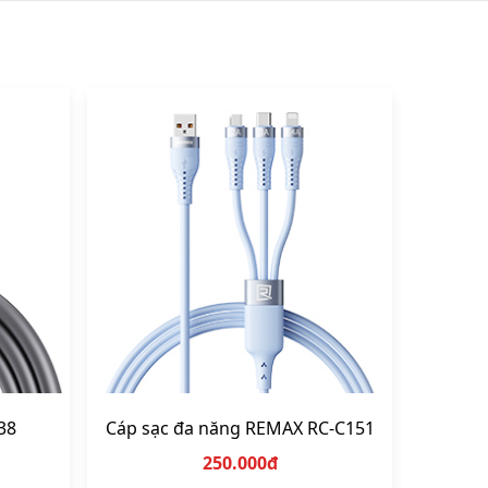
uạt
Tẩu sạc cho ô tô
Thiết bị vệ sinh xe
Pin dự phòng xe hơi
38
Cáp sạc đa năng REMAX RC-C151
250.000đ