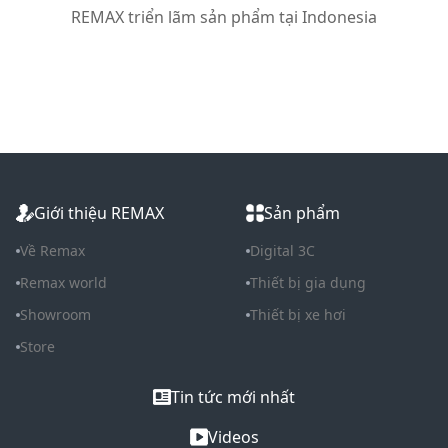
REMAX triển lãm sản phẩm tại Indonesia
Giới thiệu REMAX
Sản phẩm
Về Remax
Digital 3C
Remax world
Thiết bị gia dụng
Showroom
Thiết bị xe hơi
Store
Tin tức mới nhất
Videos