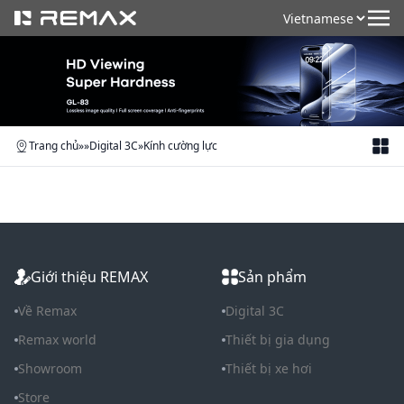
Trang chủ
»
»
Digital 3C
»
Kính cường lực
Giới thiệu REMAX
Sản phẩm
Về Remax
Digital 3C
Remax world
Thiết bị gia dụng
Showroom
Thiết bị xe hơi
Store