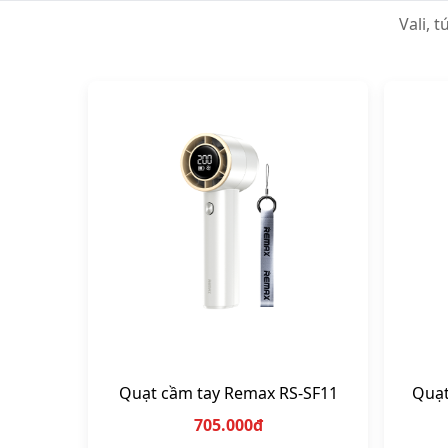
Sạc dự phòng
Củ sạc
Vali, t
Quạt cầm tay Remax RS-SF11
Quạt
705.000đ