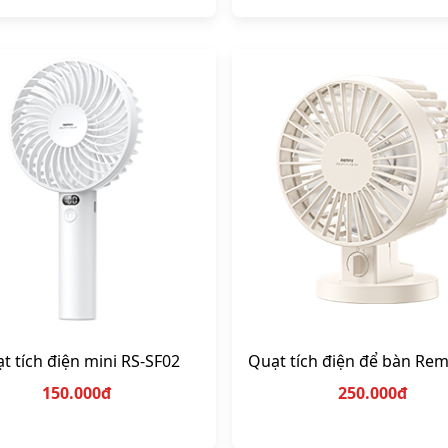
t tích điện mini RS-SF02
Quạt tích điện để bàn Rem
150.000đ
250.000đ