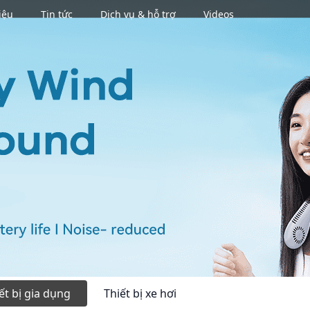
iệu
Tin tức
Dịch vụ & hỗ trợ
Videos
Se
ết bị gia dụng
Thiết bị xe hơi