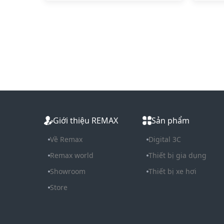
Giới thiệu REMAX
Sản phẩm
Về Remax
Digital 3C
Remax world
Thiết bị gia dụng
Showroom
Thiết bị xe hơi
Store