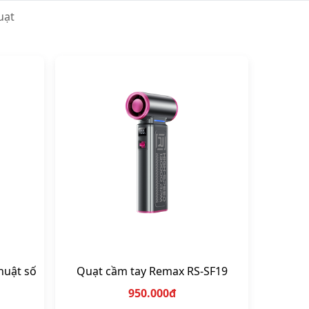
Tẩu sạc cho ô tô
Thiết bị vệ sinh xe
Pin dự phòng xe hơi
uạt
huật số
Quạt cầm tay Remax RS-SF19
950.000đ