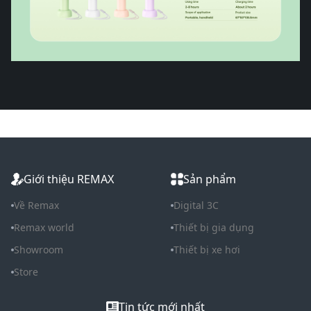
Giới thiệu REMAX
Sản phẩm
Về Remax
Digital 3C
Remax world
Thiết bị gia dụng
Showroom
Thiết bị xe hơi
Store
Tin tức mới nhất