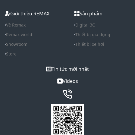
Giới thiệu REMAX
Sản phẩm
Về Remax
Digital 3C
Remax world
Thiết bị gia dụng
Showroom
Thiết bị xe hơi
Store
Tin tức mới nhất
Videos