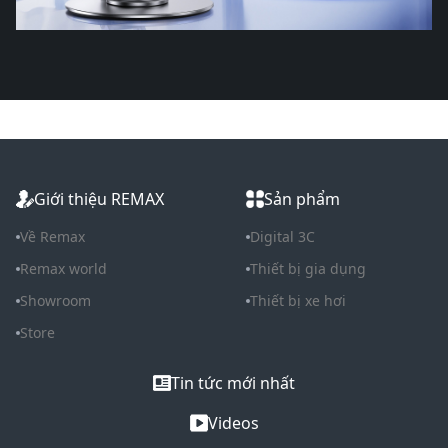
Giới thiệu REMAX
Sản phẩm
Về Remax
Digital 3C
Remax world
Thiết bị gia dụng
Showroom
Thiết bị xe hơi
Store
Tin tức mới nhất
Videos