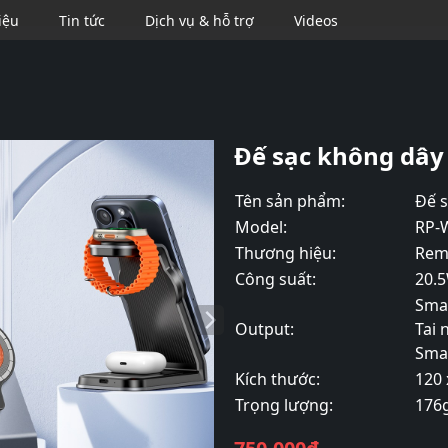
iệu
Tin tức
Dịch vụ & hỗ trợ
Videos
Se
Đế sạc không dâ
Tên sản phẩm:
Đế 
Model:
RP-
Thương hiệu:
Rem
Công suất:
20.
Sma
Output:
Tai 
Sma
Kích thước:
120
Trọng lượng:
176