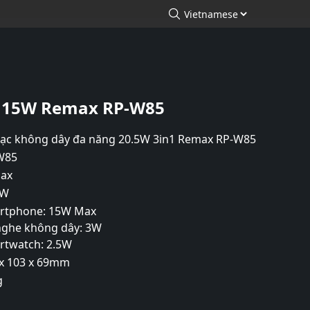
arch
Tìm kiếm
y 15W Remax RP-W85
sạc không dây đa năng 20.5W 3in1 Remax RP-W85
W85
ax
5W
rtphone: 15W Max
nghe không dây: 3W
rtwatch: 2.5W
 x 103 x 69mm
g