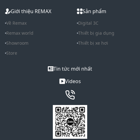
Giới thiệu REMAX
Sản phẩm
Về Remax
Digital 3C
Remax world
Thiết bị gia dụng
Showroom
Thiết bị xe hơi
Store
Tin tức mới nhất
Videos