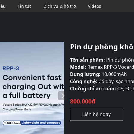
iệu
Tin tức
Dịch vụ & hỗ trợ
Videos
Se
Pin dự phòng khô
Tên sản phẩm:
Pin dự phòn
Model:
Remax RPP-3 Vocard
Dung lượng:
10.000mAh
Công nghệ:
Có dây, sạc nh
Chứng chỉ an toàn:
CE, FC,
800.000đ
Liên hệ ngay