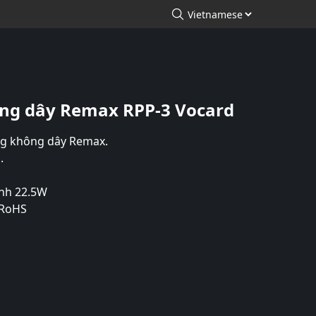
arch
Tìm kiếm
ng dây Remax RPP-3 Vocard
g không dây Remax.
.
anh 22.5W
 RoHS