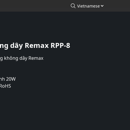
arch
Tìm kiếm
ông dây Remax RPP-8
g không dây Remax
anh 20W
 RoHS