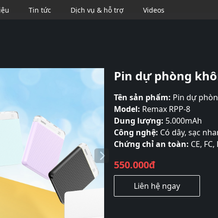
iệu
Tin tức
Dịch vụ & hỗ trợ
Videos
Se
Pin dự phòng kh
Tên sản phẩm:
Pin dự phòn
Model:
Remax RPP-8
Dung lượng:
5.000mAh
Công nghệ:
Có dây, sạc nh
Chứng chỉ an toàn:
CE, FC,
550.000đ
Liên hệ ngay