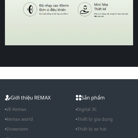
Giới thiệu REMAX
Sản phẩm
Về Remax
Digital 3C
Remax world
Thiết bị gia dụng
Showroom
Thiết bị xe hơi