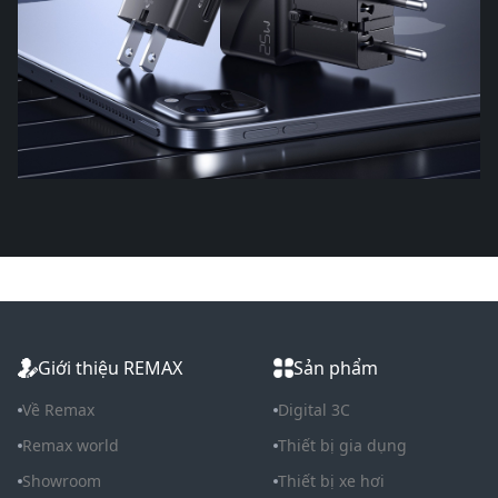
Giới thiệu REMAX
Sản phẩm
Về Remax
Digital 3C
Remax world
Thiết bị gia dụng
Showroom
Thiết bị xe hơi