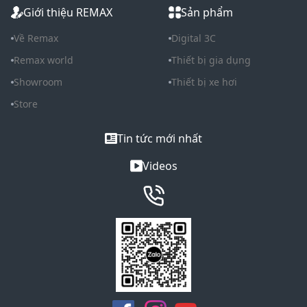
Giới thiệu REMAX
Sản phẩm
Về Remax
Digital 3C
Remax world
Thiết bị gia dụng
Showroom
Thiết bị xe hơi
Store
Tin tức mới nhất
Videos