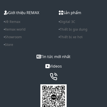
Giới thiệu REMAX
Sản phẩm
Về Remax
Digital 3C
Remax world
Thiết bị gia dụng
Showroom
Thiết bị xe hơi
Store
Tin tức mới nhất
Videos