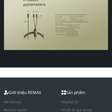
Giới thiệu REMAX
Sản phẩm
Về Remax
Digital 3C
Remax world
Thiết bị gia dụng