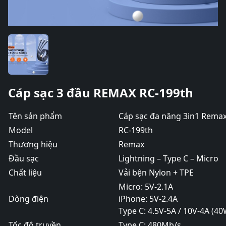
Cáp sạc 3 đầu REMAX RC-199th
Tên sản phẩm
Cáp sạc đa năng 3in1 Rema
Model
RC-199th
Thương hiệu
Remax
Đầu sạc
Lightning – Type C – Micro
Chất liệu
Vải bện Nylon + TPE
Micro: 5V-2.1A
Dòng điện
iPhone: 5V-2.4A
Type C: 4.5V-5A / 10V-4A (4
Tốc độ truyền
Type C: 480Mb/s