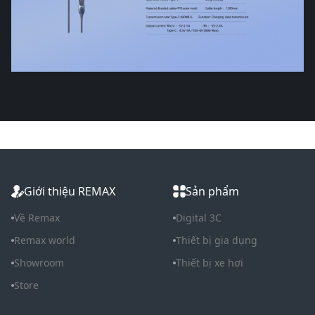
Giới thiệu REMAX
Sản phẩm
Về Remax
Digital 3C
Remax world
Thiết bị gia dụng
Showroom
Thiết bị xe hơi
Store