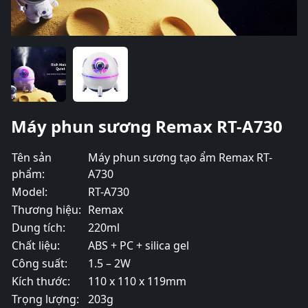
Máy phun sương Remax RT-A730
Tên sản
Máy phun sương tạo ẩm Remax RT-
phẩm:
A730
Model:
RT-A730
Thương hiệu:
Remax
Dung tích:
220ml
Chất liệu:
ABS + PC + silica gel
Công suất:
1.5 – 2W
Kích thước:
110 x 110 x 119mm
Trọng lượng:
203g