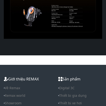
Giới thiệu REMAX
Sản phẩm
Về Remax
Digital 3C
Remax world
Thiết bị gia dụng
Showroom
Thiết bị xe hơi