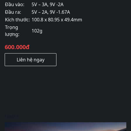
Đầu vào:
5V – 3A, 9V -2A
Đầu ra:
5V – 2A, 9V -1.67A
Kích thước:
100.8 x 80.95 x 49.4mm
Trọng
102g
lượng:
600.000đ
Liên hệ ngay
Hình 1