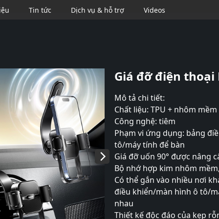
iệu
Tin tức
Dịch vụ & hỗ trợ
Videos
Se
Giá đỡ điện thoạ
Mô tả chi tiết:
Chất liệu: TPU + nhôm mềm 
Công nghệ: tiêm
Phạm vi ứng dụng: bảng điề
tô/máy tính để bàn
Giá đỡ uốn 90° được nâng c
Bộ nhớ hợp kim nhôm mềm, 
Có thể gắn vào nhiều nơi k
điều khiển/màn hình ô tô/m
nhau
Thiết kế độc đáo của kẹp rỗn