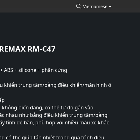
arch
Tìm kiếm
i REMAX RM-C47
+ ABS + silicone + phần cứng
u khiển trung tâm/bảng điều khiển/màn hình ô
ấp
không biến dạng, có thể tự do gắn vào
hác nhau như bảng điều khiển trung tâm/bảng
áy tính để bàn, phù hợp với nhiều mẫu xe khác
g có thể giúp tản nhiệt trong quá trình điều