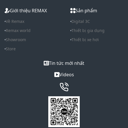
Giới thiệu REMAX
Sản phẩm
Về Remax
Digital 3C
Remax world
Thiết bị gia dụng
Showroom
Thiết bị xe hơi
Store
Tin tức mới nhất
Videos