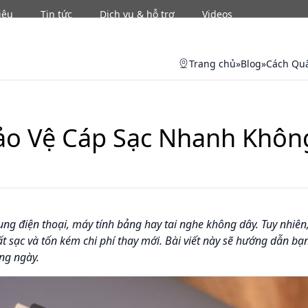
iệu
Tin tức
Dịch vụ & hỗ trợ
Videos
Se
Trang chủ
»
Blog
»
Cách Quấ
o Vệ Cáp Sạc Nhanh Không
dụng điện thoại, máy tính bảng hay tai nghe không dây. Tuy nhi
ất sạc và tốn kém chi phí thay mới. Bài viết này sẽ hướng dẫn 
ng ngày.