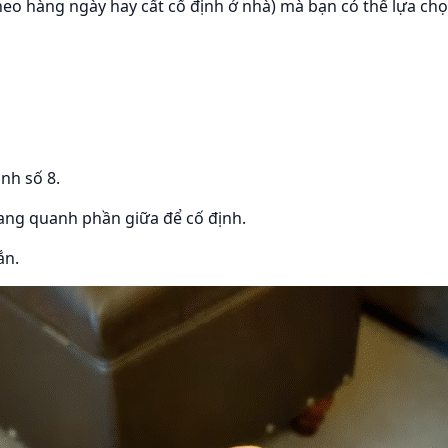
heo hàng ngày hay cất cố định ở nhà) mà bạn có thể lựa c
nh số 8.
ang quanh phần giữa để cố định.
ắn.