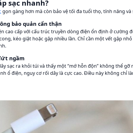
cáp sạc nhanh?
c
gọn gàng hơn mà còn bảo vệ tối đa tuổi thọ, tính năng và 
hông bảo quản cẩn thận
n cao cấp với cấu trúc truyền dòng điện ổn định ở cường độ
ong, kéo giật hoặc gập nhiều lần. Chỉ cần một vết gập nhỏ 
nh.
c đứt ngầm
i dây sạc ra khỏi túi và thấy một “mớ hỗn độn” không thể gỡ
anh ổ điện, nguy cơ rối dây là cực cao. Điều này không chỉ 