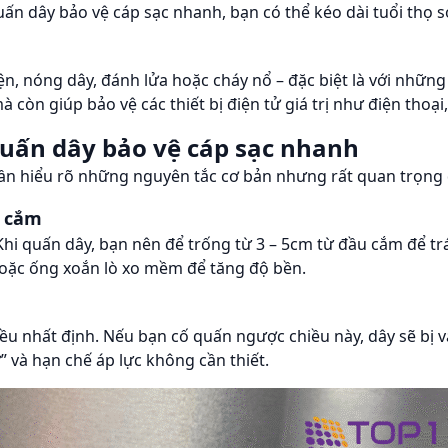
uấn dây bảo vệ cáp sạc nhanh, bạn có thể kéo dài tuổi thọ s
ện, nóng dây, đánh lửa hoặc cháy nổ – đặc biệt là với những
còn giúp bảo vệ các thiết bị điện tử giá trị như điện thoại,
uấn dây bảo vệ cáp sạc nhanh
cần hiểu rõ những nguyên tắc cơ bản nhưng rất quan trọng 
u cắm
 Khi quấn dây, bạn nên để trống từ 3 – 5cm từ đầu cắm để t
hoặc ống xoắn lò xo mềm để tăng độ bền.
 nhất định. Nếu bạn cố quấn ngược chiều này, dây sẽ bị vặ
 và hạn chế áp lực không cần thiết.