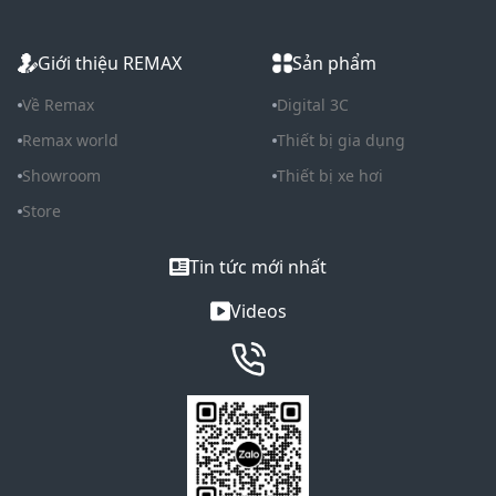
Giới thiệu REMAX
Sản phẩm
Về Remax
Digital 3C
Remax world
Thiết bị gia dụng
Showroom
Thiết bị xe hơi
Store
Tin tức mới nhất
Videos