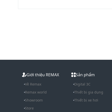
Giới thiệu REMAX
Sản phẩm
Về Remax
Digital 3C
Remax world
Thiết bị gia dụng
Showroom
Thiết bị xe hơi
Store