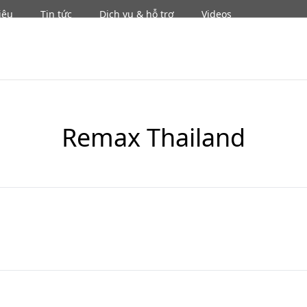
iệu
Tin tức
Dịch vụ & hỗ trợ
Videos
Se
Remax Thailand