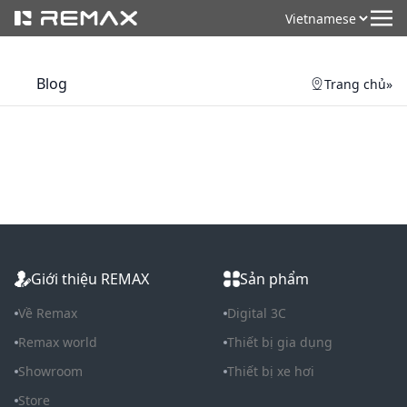
Blog
Trang chủ
»
Giới thiệu REMAX
Sản phẩm
Về Remax
Digital 3C
Remax world
Thiết bị gia dụng
Showroom
Thiết bị xe hơi
Store