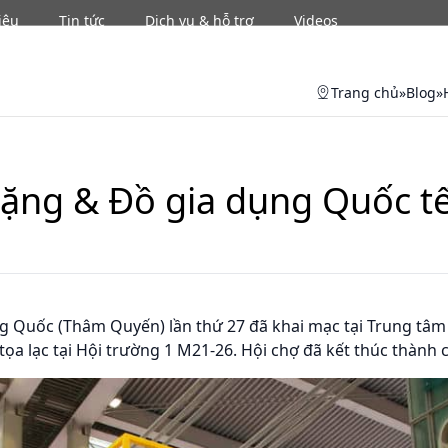
iệu
Tin tức
Dịch vụ & hỗ trợ
Videos
Se
Trang chủ
»
Blog
»
tặng & Đồ gia dụng Quốc 
g Quốc (Thâm Quyến) lần thứ 27 đã khai mạc tại Trung tâm
a lạc tại Hội trường 1 M21-26. Hội chợ đã kết thúc thành 