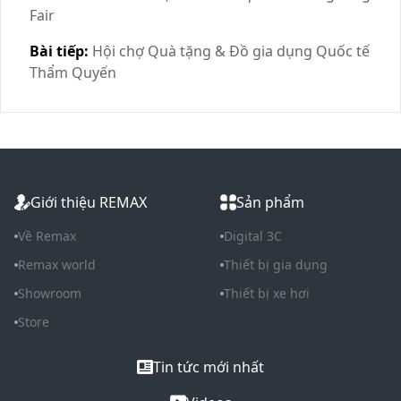
Fair
Bài tiếp:
Hội chợ Quà tặng & Đồ gia dụng Quốc tế
Thẩm Quyến
Giới thiệu REMAX
Sản phẩm
Về Remax
Digital 3C
Remax world
Thiết bị gia dụng
Showroom
Thiết bị xe hơi
Store
Tin tức mới nhất